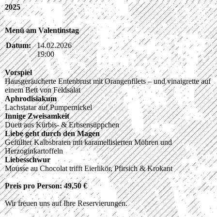
2025
Menü am Valentinstag
Datum:
14.02.2026
19:00
Vorspiel
Hausgeräucherte Entenbrust mit Orangenfilets – und vinaigrette auf
einem Bett von Feldsalat
Aphrodisiakum
Lachstatar auf Pumpernickel
Innige Zweisamkeit
Duett aus Kürbis- & Erbsensüppchen
Liebe geht durch den Magen
Gefüllter Kalbsbraten mit karamellisierten Möhren und
Herzoginkartoffeln
Liebesschwur
Mousse au Chocolat trifft Eierlikör, Pfirsich & Krokant
Preis pro Person: 49,50 €
Wir freuen uns auf Ihre Reservierungen.