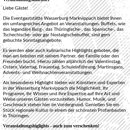
Liebe Gäste!
Die Eventgaststätte Wasserburg Markvippach bietet Ihnen
ein umfangreiches Angebot an Veranstaltungen. Buffets, wie
das legandäre Burg-, das Thüringische-, das Spanische-, das
Tschechische- oder gar Nostalgischebuffet, sind gern
gebuchte Sonntagsangebote.
Es werden aber auch kulinarische Highlights geboten, die
man am liebsten mit seinem Partner, der Familie oder den
Freunden bucht. Hierzu zählen alljährlich der Valentinstag,
Ostern, Vatertag, Frauentag, Schuleinführung, Martinsgans,
Advents- und Weihnachtenveranstaltungen.
Als besonderes Highlight bieten wir Künstlern und Experten
in der Wasserburg Markvippach die Möglichkeit, Ihr
Programm, Ihr Wissen und Ihre Expertise auf Ihre Art und
Weise unseren Gästen vorzustellen. Humor, Musik, und
Geschmack stehen hier im Vordergrund. Genießen Sie ein
Stück regionale Kultur in einem der schönsten Profanbauten
in Thüringen.
Veranstaltungshiglights - auch zum verschenken!