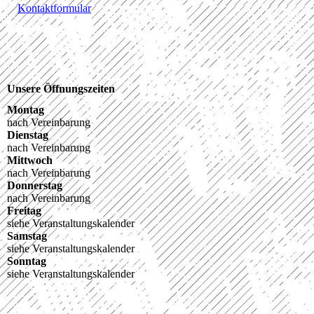
Kontaktformular
Unsere Öffnungszeiten
Montag
nach Vereinbarung
Dienstag
nach Vereinbarung
Mittwoch
nach Vereinbarung
Donnerstag
nach Vereinbarung
Freitag
siehe Veranstaltungskalender
Samstag
siehe Veranstaltungskalender
Sonntag
siehe Veranstaltungskalender