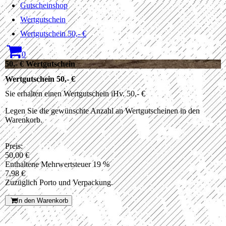
Gutscheinshop
Wertgutschein
Wertgutschein 50,- €
0
50,- € Wertgutschein
Wertgutschein 50,- €
Sie erhalten einen Wertgutschein iHv. 50,- €
Legen Sie die gewünschte Anzahl an Wertgutscheinen in den
Warenkorb.
Preis:
50,00 €
Enthaltene Mehrwertsteuer 19 %
7,98 €
Zuzüglich Porto und Verpackung.
In den Warenkorb