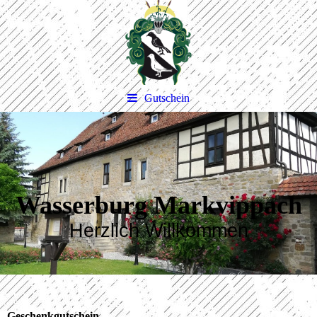
Gutschein
Wasserburg Markvippach
Herzlich Willkommen
Geschenkgutschein