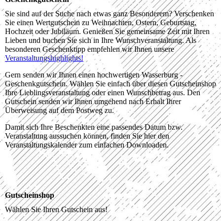
Sie sind auf der Suche nach etwas ganz Besonderem? Verschenken
Sie einen Wertgutschein zu Weihnachten, Ostern, Geburtstag,
Hochzeit oder Jubiläum. Genießen Sie gemeinsame Zeit mit Ihren
Lieben und buchen Sie sich in Ihre Wunschveranstaltung. Als
besonderen Geschenktipp empfehlen wir Ihnen unsere
Veranstaltungshighlights!
Gern senden wir Ihnen einen hochwertigen Wasserburg -
Geschenkgutschein. Wählen Sie einfach über diesen Gutscheinshop
Ihre Lieblingsveranstaltung oder einen Wunschbetrag aus. Den
Gutschein senden wir Ihnen umgehend nach Erhalt Ihrer
Überweisung auf dem Postweg zu.
Damit sich Ihre Beschenkten eine passendes Datum bzw.
Veranstaltung aussuchen können, finden Sie hier den
Veranstaltungskalender zum einfachen Downloaden.
Gutscheinshop
Wählen Sie Ihren Gutschein aus!