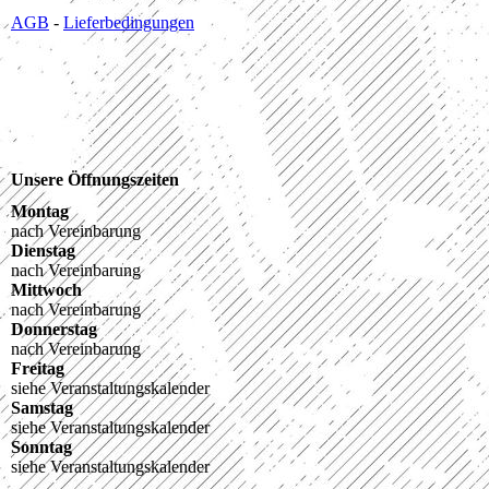
AGB
-
Lieferbedingungen
Unsere Öffnungszeiten
Montag
nach Vereinbarung
Dienstag
nach Vereinbarung
Mittwoch
nach Vereinbarung
Donnerstag
nach Vereinbarung
Freitag
siehe Veranstaltungskalender
Samstag
siehe Veranstaltungskalender
Sonntag
siehe Veranstaltungskalender