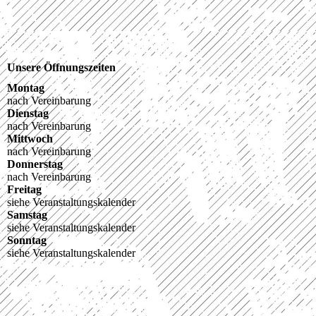
Unsere Öffnungszeiten
Montag
nach Vereinbarung
Dienstag
nach Vereinbarung
Mittwoch
nach Vereinbarung
Donnerstag
nach Vereinbarung
Freitag
siehe Veranstaltungskalender
Samstag
siehe Veranstaltungskalender
Sonntag
siehe Veranstaltungskalender