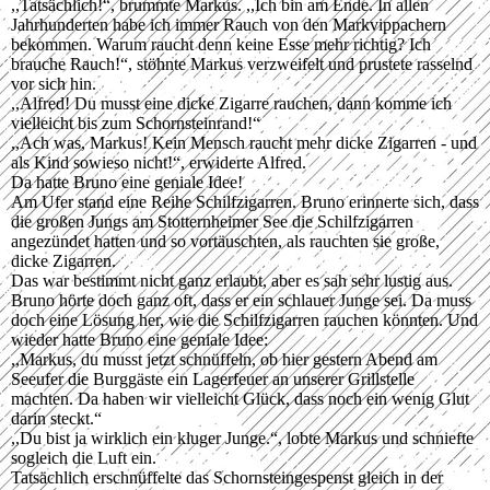
,,Tatsächlich!“, brummte Markus. ,,Ich bin am Ende. In allen
Jahrhunderten habe ich immer Rauch von den Markvippachern
bekommen. Warum raucht denn keine Esse mehr richtig? Ich
brauche Rauch!“, stöhnte Markus verzweifelt und prustete rasselnd
vor sich hin.
,,Alfred! Du musst eine dicke Zigarre rauchen, dann komme ich
vielleicht bis zum Schornsteinrand!“
,,Ach was, Markus! Kein Mensch raucht mehr dicke Zigarren - und
als Kind sowieso nicht!“, erwiderte Alfred.
Da hatte Bruno eine geniale Idee!
Am Ufer stand eine Reihe Schilfzigarren. Bruno erinnerte sich, dass
die großen Jungs am Stotternheimer See die Schilfzigarren
angezündet hatten und so vortäuschten, als rauchten sie große,
dicke Zigarren.
Das war bestimmt nicht ganz erlaubt, aber es sah sehr lustig aus.
Bruno hörte doch ganz oft, dass er ein schlauer Junge sei. Da muss
doch eine Lösung her, wie die Schilfzigarren rauchen könnten. Und
wieder hatte Bruno eine geniale Idee:
,,Markus, du musst jetzt schnüffeln, ob hier gestern Abend am
Seeufer die Burggäste ein Lagerfeuer an unserer Grillstelle
machten. Da haben wir vielleicht Glück, dass noch ein wenig Glut
darin steckt.“
,,Du bist ja wirklich ein kluger Junge.“, lobte Markus und schniefte
sogleich die Luft ein.
Tatsächlich erschnüffelte das Schornsteingespenst gleich in der