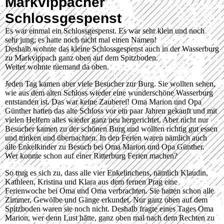
Markvippacher
Schlossgespenst
Es war einmal ein Schlossgespenst. Es war sehr klein und noch
sehr jung; es hatte noch nicht mal einen Namen!
Deshalb wohnte das kleine Schlossgespenst auch in der Wasserburg
zu Markvippach ganz oben auf dem Spitzboden.
Weiter wohnte niemand da oben.
Jeden Tag kamen aber viele Besucher zur Burg. Sie wollten sehen,
wie aus dem alten Schloss wieder eine wunderschöne Wasserburg
entstanden ist. Das war keine Zauberei! Oma Marion und Opa
Günther hatten das alte Schloss vor ein paar Jahren gekauft und mit
vielen Helfern alles wieder ganz neu hergerichtet. Aber nicht nur
Besucher kamen zu der schönen Burg und wollten richtig gut essen
und trinken und übernachten. In den Ferien waren nämlich auch
alle Enkelkinder zu Besuch bei Oma Marion und Opa Günther.
Wer konnte schon auf einer Ritterburg Ferien machen?
So trug es sich zu, dass alle vier Enkelinchens, nämlich Klaudin,
Kathleen, Kristina und Klara aus dem fernen Prag eine
Ferienwoche bei Oma und Oma verbrachten. Sie hatten schon alle
Zimmer, Gewölbe und Gänge erkundet. Nur ganz oben auf dem
Spitzboden waren sie noch nicht. Deshalb fragte eines Tages Oma
Marion, wer denn Lust hätte, ganz oben mal nach dem Rechten zu