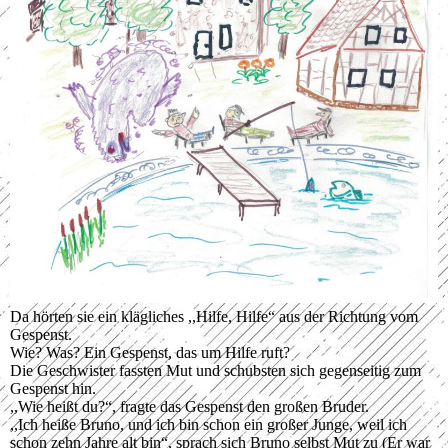
Da hörten sie ein klägliches ,,Hilfe, Hilfe“ aus der Richtung vom
Gespenst.
Wie? Was? Ein Gespenst, das um Hilfe ruft?
Die Geschwister fassten Mut und schubsten sich gegenseitig zum
Gespenst hin.
,,Wie heißt du?“, fragte das Gespenst den großen Bruder.
,,Ich heiße Bruno, und ich bin schon ein großer Junge, weil ich
schon zehn Jahre alt bin“, sprach sich Bruno selbst Mut zu (Er war