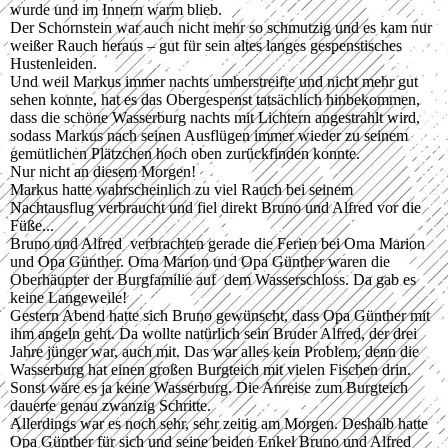
wurde und im Innern warm blieb.
Der Schornstein war auch nicht mehr so schmutzig und es kam nur
weißer Rauch heraus – gut für sein altes langes gespenstisches
Hustenleiden.
Und weil Markus immer nachts umherstreifte und nicht mehr gut
sehen konnte, hat es das Obergespenst tatsächlich hinbekommen,
dass die schöne Wasserburg nachts mit Lichtern angestrahlt wird,
sodass Markus nach seinen Ausflügen immer wieder zu seinem
gemütlichen Plätzchen hoch oben zurückfinden konnte.
Nur nicht an diesem Morgen!
Markus hatte wahrscheinlich zu viel Rauch bei seinem
Nachtausflug verbraucht und fiel direkt Bruno und Alfred vor die
Füße...
Bruno und Alfred verbrachten gerade die Ferien bei Oma Marion
und Opa Günther. Oma Marion und Opa Günther waren die
Oberhäupter der Burgfamilie auf dem Wasserschloss. Da gab es
keine Langeweile!
Gestern Abend hatte sich Bruno gewünscht, dass Opa Günther mit
ihm angeln geht. Da wollte natürlich sein Bruder Alfred, der drei
Jahre jünger war, auch mit. Das war alles kein Problem, denn die
Wasserburg hat einen großen Burgteich mit vielen Fischen drin.
Sonst wäre es ja keine Wasserburg. Die Anreise zum Burgteich
dauerte genau zwanzig Schritte.
Allerdings war es noch sehr, sehr zeitig am Morgen. Deshalb hatte
Opa Günther für sich und seine beiden Enkel Bruno und Alfred