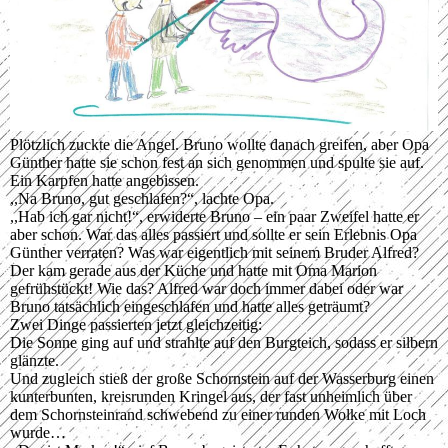
Plötzlich zuckte die Angel. Bruno wollte danach greifen, aber Opa
Günther hatte sie schon fest an sich genommen und spulte sie auf.
Ein Karpfen hatte angebissen.
,,Na Bruno, gut geschlafen?“, lachte Opa.
,,Hab ich gar nicht!“, erwiderte Bruno – ein paar Zweifel hatte er
aber schon. War das alles passiert und sollte er sein Erlebnis Opa
Günther verraten? Was war eigentlich mit seinem Bruder Alfred?
Der kam gerade aus der Küche und hatte mit Oma Marion
gefrühstückt! Wie das? Alfred war doch immer dabei oder war
Bruno tatsächlich eingeschlafen und hatte alles geträumt?
Zwei Dinge passierten jetzt gleichzeitig:
Die Sonne ging auf und strahlte auf den Burgteich, sodass er silbern
glänzte.
Und zugleich stieß der große Schornstein auf der Wasserburg einen
kunterbunten, kreisrunden Kringel aus, der fast unheimlich über
dem Schornsteinrand schwebend zu einer runden Wolke mit Loch
wurde…