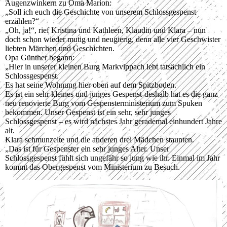
Augenzwinkern zu Oma Marion:
„Soll ich euch die Geschichte von unserem Schlossgespenst
erzählen?“
„Oh, ja!“, rief Kristina und Kathleen, Klaudin und Klara – nun
doch schon wieder mutig und neugierig, denn alle vier Geschwister
liebten Märchen und Geschichten.
Opa Günther begann:
„Hier in unserer kleinen Burg Markvippach lebt tatsächlich ein
Schlossgespenst.
Es hat seine Wohnung hier oben auf dem Spitzboden.
Es ist ein sehr kleines und junges Gespenst-deshalb hat es die ganz
neu renovierte Burg vom Gespensterministerium zum Spuken
bekommen. Unser Gespenst ist ein sehr, sehr junges
Schlossgespenst – es wird nächstes Jahr gerademal einhundert Jahre
alt.
Klara schmunzelte und die anderen drei Mädchen staunten.
„Das ist für Gespenster ein sehr junges Alter. Unser
Schlossgespenst fühlt sich ungefähr so jung wie ihr. Einmal im Jahr
kommt das Obergespenst vom Ministerium zu Besuch.