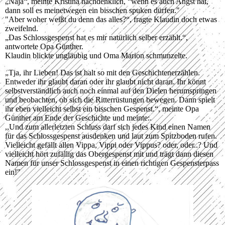
„Naja“, meinte Kristina nachdenklich, “wenn es auch Angst hat,
dann soll es meinetwegen ein bisschen spuken dürfen."
"Aber woher weißt du denn das alles?“, fragte Klaudin doch etwas
zweifelnd.
„Das Schlossgespenst hat es mir natürlich selber erzählt.“,
antwortete Opa Günther.
Klaudin blickte ungläubig und Oma Marion schmunzelte.
„Tja, ihr Lieben! Das ist halt so mit den Geschichtenerzählen.
Entweder ihr glaubt daran oder ihr glaubt nicht daran. Ihr könnt
selbstverständlich auch noch einmal auf den Dielen herumspringen
und beobachten, ob sich die Ritterrüstungen bewegen. Dann spielt
ihr eben vielleicht selbst ein bisschen Gespenst.“, meinte Opa
Günther am Ende der Geschichte und meinte:.
,,Und zum allerletzten Schluss darf sich jedes Kind einen Namen
für das Schlossgespenst ausdenken und laut zum Spitzboden rufen.
Vielleicht gefällt allen Vippa, Vippi oder Vippus? oder, oder..? Und
vielleicht hört zufällig das Obergespenst mit und trägt dann diesen
Namen für unser Schlossgespenst in einen richtigen Gespensterpass
ein!"