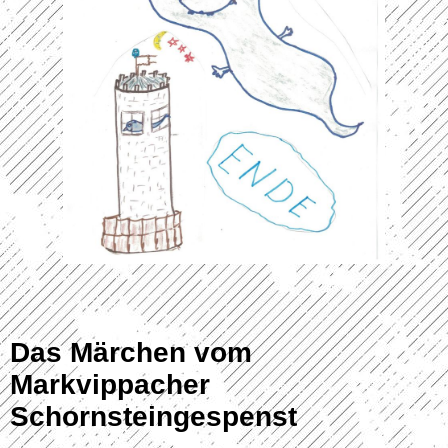
Das Märchen vom
Markvippacher
Schornsteingespenst