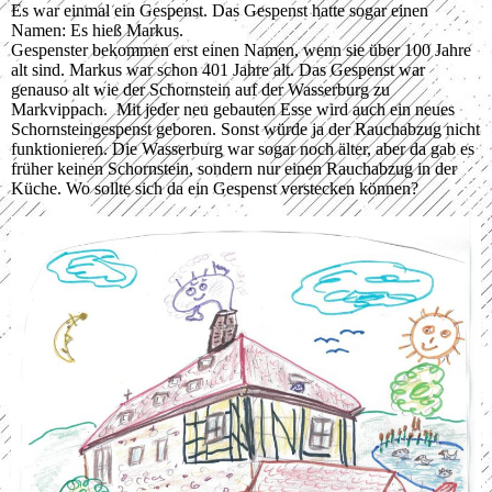
Es war einmal ein Gespenst. Das Gespenst hatte sogar einen
Namen: Es hieß Markus.
Gespenster bekommen erst einen Namen, wenn sie über 100 Jahre
alt sind. Markus war schon 401 Jahre alt. Das Gespenst war
genauso alt wie der Schornstein auf der Wasserburg zu
Markvippach. Mit jeder neu gebauten Esse wird auch ein neues
Schornsteingespenst geboren. Sonst würde ja der Rauchabzug nicht
funktionieren. Die Wasserburg war sogar noch älter, aber da gab es
früher keinen Schornstein, sondern nur einen Rauchabzug in der
Küche. Wo sollte sich da ein Gespenst verstecken können?