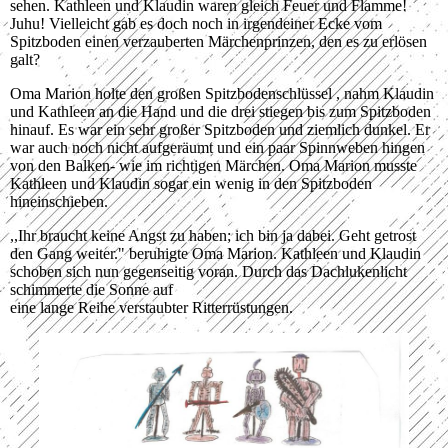
sehen. Kathleen und Klaudin waren gleich Feuer und Flamme!
Juhu! Vielleicht gab es doch noch in irgendeiner Ecke vom
Spitzboden einen verzauberten Märchenprinzen, den es zu erlösen
galt?
Oma Marion holte den großen Spitzbodenschlüssel , nahm Klaudin
und Kathleen an die Hand und die drei stiegen bis zum Spitzboden
hinauf. Es war ein sehr großer Spitzboden und ziemlich dunkel. Er
war auch noch nicht aufgeräumt und ein paar Spinnweben hingen
von den Balken- wie im richtigen Märchen. Oma Marion musste
Kathleen und Klaudin sogar ein wenig in den Spitzboden
hineinschieben.
,,Ihr braucht keine Angst zu haben; ich bin ja dabei. Geht getrost
den Gang weiter." beruhigte Oma Marion. Kathleen und Klaudin
schoben sich nun gegenseitig voran. Durch das Dachlukenlicht
schimmerte die Sonne auf
eine lange Reihe verstaubter Ritterrüstungen.