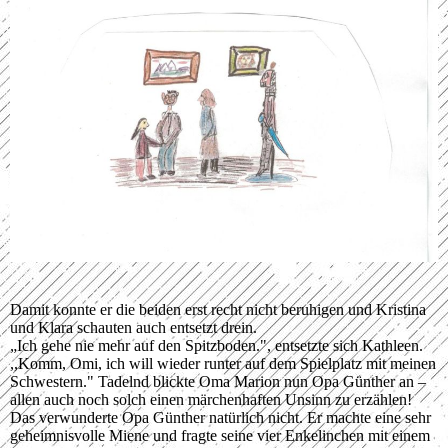
Damit konnte er die beiden erst recht nicht beruhigen und Kristina
und Klara schauten auch entsetzt drein.
„Ich gehe nie mehr auf den Spitzboden.", entsetzte sich Kathleen.
,,Komm, Omi, ich will wieder runter auf dem Spielplatz mit meinen
Schwestern." Tadelnd blickte Oma Marion nun Opa Günther an –
allen auch noch solch einen märchenhaften Unsinn zu erzählen!
Das verwunderte Opa Günther natürlich nicht. Er machte eine sehr
geheimnisvolle Miene und fragte seine vier Enkelinchen mit einem