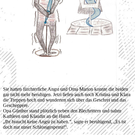
Sie hatten fürchterliche Angst und Oma Marion konnte die beiden
gar nicht mehr beruhigen. Jetzt liefen auch noch Kristina und Klara
die Treppen hoch und wunderten sich über das Geschrei und das
Gescheppere.
Opa Günther stand plötzlich neben den Blechrittern und nahm
Kathleen und Klaudin an die Hand.
„Ihr braucht keine Angst zu haben.“, sagte er beruhigend, „Es ist
doch nur unser Schlossgespenst!“.