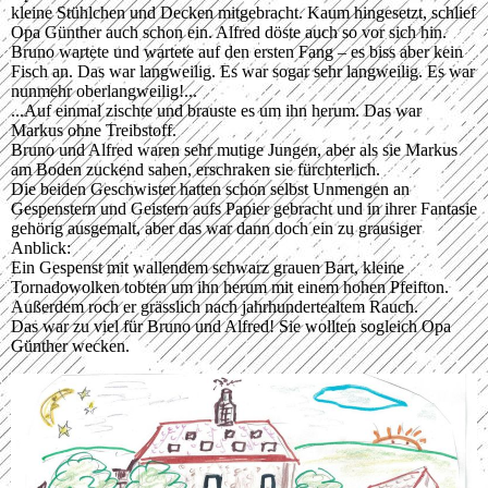
kleine Stühlchen und Decken mitgebracht. Kaum hingesetzt, schlief
Opa Günther auch schon ein. Alfred döste auch so vor sich hin.
Bruno wartete und wartete auf den ersten Fang – es biss aber kein
Fisch an. Das war langweilig. Es war sogar sehr langweilig. Es war
nunmehr oberlangweilig!...
...Auf einmal zischte und brauste es um ihn herum. Das war
Markus ohne Treibstoff.
Bruno und Alfred waren sehr mutige Jungen, aber als sie Markus
am Boden zuckend sahen, erschraken sie fürchterlich.
Die beiden Geschwister hatten schon selbst Unmengen an
Gespenstern und Geistern aufs Papier gebracht und in ihrer Fantasie
gehörig ausgemalt, aber das war dann doch ein zu grausiger
Anblick:
Ein Gespenst mit wallendem schwarz grauen Bart, kleine
Tornadowolken tobten um ihn herum mit einem hohen Pfeifton.
Außerdem roch er grässlich nach jahrhundertealtem Rauch.
Das war zu viel für Bruno und Alfred! Sie wollten sogleich Opa
Günther wecken.