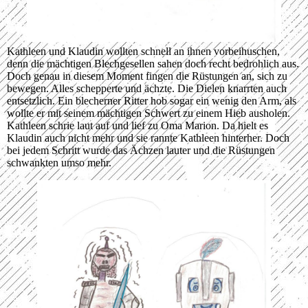
Kathleen und Klaudin wollten schnell an ihnen vorbeihuschen,
denn die mächtigen Blechgesellen sahen doch recht bedrohlich aus.
Doch genau in diesem Moment fingen die Rüstungen an, sich zu
bewegen. Alles schepperte und ächzte. Die Dielen knarrten auch
entsetzlich. Ein blecherner Ritter hob sogar ein wenig den Arm, als
wollte er mit seinem mächtigen Schwert zu einem Hieb ausholen.
Kathleen schrie laut auf und lief zu Oma Marion. Da hielt es
Klaudin auch nicht mehr und sie rannte Kathleen hinterher. Doch
bei jedem Schritt wurde das Ächzen lauter und die Rüstungen
schwankten umso mehr.