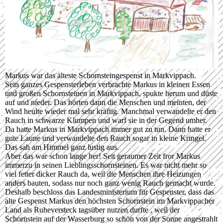
Markus war das älteste Schornsteingespenst in Markvippach.
Sein ganzes Gespensterleben verbrachte Markus in kleinen Essen
und großen Schornsteinen in Markvippach, spukte herum und düste
auf und nieder. Das hörten dann die Menschen und meinten, der
Wind heulte wieder mal sehr kräftig. Manchmal verwandelte er den
Rauch in schwarze Klumpen und warf sie in der Gegend umher.
Da hatte Markus in Markvippach immer gut zu tun. Dann hatte er
gute Laune und verwandelte den Rauch sogar in kleine Kringel.
Das sah am Himmel ganz lustig aus.
Aber das war schon lange her! Seit geraumer Zeit fror Markus
immerzu in seinen Lieblingsschornsteinen. Es war nicht mehr so
viel fetter dicker Rauch da, weil die Menschen ihre Heizungen
anders bauten, sodass nur noch ganz wenig Rauch gemacht wurde.
Deshalb beschloss das Landesministerium für Gespenster, dass das
alte Gespenst Markus den höchsten Schornstein im Markvippacher
Land als Ruheversteck tagsüber nutzen durfte , weil der
Schornstein auf der Wasserburg so schön von der Sonne angestrahlt