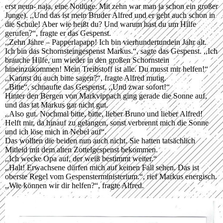
erst neun- naja, eine Notlüge. Mit zehn war man ja schon ein großer
Junge). ,,Und das ist mein Bruder Alfred und er geht auch schon in
die Schule! Aber wie heißt du? Und warum hast du um Hilfe
gerufen?“, fragte er das Gespenst.
,,Zehn Jahre – Papperlapapp! Ich bin vierhundertundein Jahr alt.
Ich bin das Schornsteingespenst Markus.“, sagte das Gespenst. ,,Ich
brauche Hilfe, um wieder in den großen Schornstein
hineinzukommen! Mein Treibstoff ist alle. Du musst mir helfen!“
,,Kannst du auch bitte sagen?“, fragte Alfred mutig.
,,Bitte“, schnaufte das Gespenst. ,,Und zwar sofort!“
Hinter den Bergen von Markvippach ging gerade die Sonne auf,
und das tat Markus gar nicht gut.
,,Also gut. Nochmal bitte, bitte, lieber Bruno und lieber Alfred!
Helft mir, da hinauf zu gelangen, sonst verbrennt mich die Sonne
und ich löse mich in Nebel auf“.
Das wollten die beiden nun auch nicht. Sie hatten tatsächlich
Mitleid mit dem alten Zottelgespenst bekommen.
,,Ich wecke Opa auf, der weiß bestimmt weiter.“
,,Halt! Erwachsene dürfen mich auf keinen Fall sehen. Das ist
oberste Regel vom Gespensterministerium.“, rief Markus energisch.
,,Wie können wir dir helfen?“, fragte Alfred.