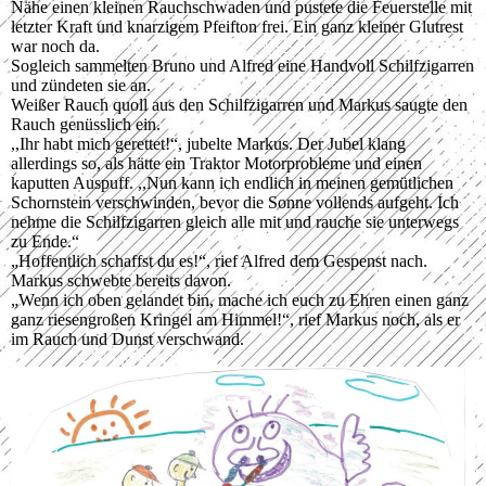
Nähe einen kleinen Rauchschwaden und pustete die Feuerstelle mit
letzter Kraft und knarzigem Pfeifton frei. Ein ganz kleiner Glutrest
war noch da.
Sogleich sammelten Bruno und Alfred eine Handvoll Schilfzigarren
und zündeten sie an.
Weißer Rauch quoll aus den Schilfzigarren und Markus saugte den
Rauch genüsslich ein.
,,Ihr habt mich gerettet!“, jubelte Markus. Der Jubel klang
allerdings so, als hätte ein Traktor Motorprobleme und einen
kaputten Auspuff. ,,Nun kann ich endlich in meinen gemütlichen
Schornstein verschwinden, bevor die Sonne vollends aufgeht. Ich
nehme die Schilfzigarren gleich alle mit und rauche sie unterwegs
zu Ende.“
„Hoffentlich schaffst du es!“, rief Alfred dem Gespenst nach.
Markus schwebte bereits davon.
„Wenn ich oben gelandet bin, mache ich euch zu Ehren einen ganz
ganz riesengroßen Kringel am Himmel!“, rief Markus noch, als er
im Rauch und Dunst verschwand.