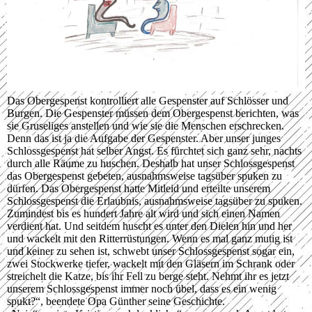
Das Obergespenst kontrolliert alle Gespenster auf Schlösser und
Burgen. Die Gespenster müssen dem Obergespenst berichten, was
sie Gruseliges anstellen und wie sie die Menschen erschrecken.
Denn das ist ja die Aufgabe der Gespenster. Aber unser junges
Schlossgespenst hat selber Angst. Es fürchtet sich ganz sehr, nachts
durch alle Räume zu huschen. Deshalb hat unser Schlossgespenst
das Obergespenst gebeten, ausnahmsweise tagsüber spuken zu
dürfen. Das Obergespenst hatte Mitleid und erteilte unserem
Schlossgespenst die Erlaubnis, ausnahmsweise tagsüber zu spuken.
Zumindest bis es hundert Jahre alt wird und sich einen Namen
verdient hat. Und seitdem huscht es unter den Dielen hin und her
und wackelt mit den Ritterrüstungen. Wenn es mal ganz mutig ist
und keiner zu sehen ist, schwebt unser Schlossgespenst sogar ein,
zwei Stockwerke tiefer, wackelt mit den Gläsern im Schrank oder
streichelt die Katze, bis ihr Fell zu berge steht. Nehmt ihr es jetzt
unserem Schlossgespenst immer noch übel, dass es ein wenig
spukt?“, beendete Opa Günther seine Geschichte.