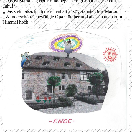
,,Das ist Markus!“, rief Bruno begeistert. ,,Er hat es geschafft,
Juhu!“
,,Das sieht tatsächlich märchenhaft aus!", staunte Oma Marion.
,,Wunderschön!'', bestätigte Opa Günther und alle schauten zum
Himmel hoch.