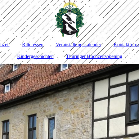
hzeit
Ritteressen
Veranstaltungskalender
Kontaktform
Kindergeschichten
Thüringer Hochzeitsopening