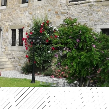
Wasserburg Markvippach
Herzlich Willkommen