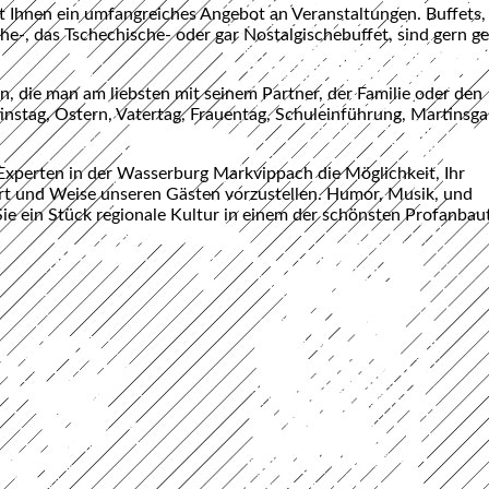
 Ihnen ein umfangreiches Angebot an Veranstaltungen. Buffets,
che-, das Tschechische- oder gar Nostalgischebuffet, sind gern g
n, die man am liebsten mit seinem Partner, der Familie oder den
tinstag, Ostern, Vatertag, Frauentag, Schuleinführung, Martinsga
 Experten in der Wasserburg Markvippach die Möglichkeit, Ihr
Art und Weise unseren Gästen vorzustellen. Humor, Musik, und
e ein Stück regionale Kultur in einem der schönsten Profanbau