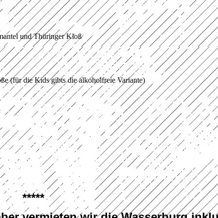
mantel und Thüringer Kloß
e (für die Kids gibts die alkoholfreie Variante)
*****
ber vermieten wir die Wasserburg inklu