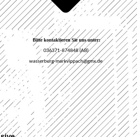
Bitte kontaktieren Sie uns unter:
036371-874848 (AB)
wasserburg-markvippach@gmx.de
sive