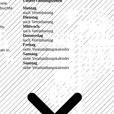
Unsere Öffnungszeiten
 wie
Montag
ebuchte
nach Vereinbarung
Dienstag
nach Vereinbarung
Mittwoch
ns,
nach Vereinbarung
Donnerstag
nach Vereinbarung
Freitag
siehe Veranstaltungskalender
ten in
Samstag
siehe Veranstaltungskalender
Sonntag
siehe Veranstaltungskalender