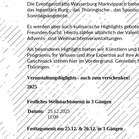
Die Eventgaststätte Wasserburg Markvippach bietet
das legandäre Burg-, das Thüringische-, das Spanis
Sonntagsangebote.
Es werden aber auch kulinarische Highlights gebote
Freunden bucht. Hierzu zählen alljährlich der Valen
Advents- und Weihnachtenveranstaltungen.
Als besonderes Highlight bieten wir Künstlern und
Programm, Ihr Wissen und Ihre Expertise auf Ihre 
Geschmack stehen hier im Vordergrund. Genießen Si
Thüringen.
Veranstaltungshiglights - auch zum verschenken!
2025
Festliches Weihnachtsmenü in 3 Gängen
Datum:
25.12.2025
11:00
Festtagsmenü am 25.12. & 26.12. in 3 Gängen